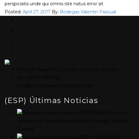
perspiciatis unde qui omnis iste natus error sit
Posted:
April 27, 2017
By:
Bodegas Valentin Pascual
Plaza de España 8, Cenicero · La Rioja · España
Tel. +34 941 454 053 ·
info@bodegasvalentinpascual.com
(ESP) Últimas Noticias
(ESP) Pisado de la uva
tradicional y visita a los calados de Bodegas Valentín
Pascual
(ESP) “MÁS DE 100